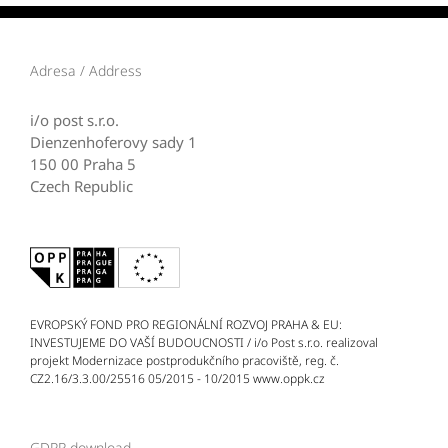
Adresa / Address
i/o post s.r.o.
Dienzenhoferovy sady 1
150 00 Praha 5
Czech Republic
EVROPSKÝ FOND PRO REGIONÁLNÍ ROZVOJ PRAHA & EU:
INVESTUJEME DO VAŠÍ BUDOUCNOSTI / i/o Post s.r.o. realizoval
projekt Modernizace postprodukčního pracoviště, reg. č.
CZ2.16/3.3.00/25516 05/2015 - 10/2015 www.oppk.cz
GDPR download