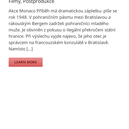
Filmy
,
Postprodukce
Akce Monaco Příběh má dramatickou zápletku: píše se
rok 1948. V pohraničním pásmu mezi Bratislavou a
rakouským Bergem zadrželi pohraničníci mladého
muže. Je obviněn z pokusu o ilegální překročeni státní
hranice. Při výslechu vyjde najevo, že jeho otec je
správcem na francouzském konzulátě v Bratislavě.
Namísto [...]
LEARN MORE