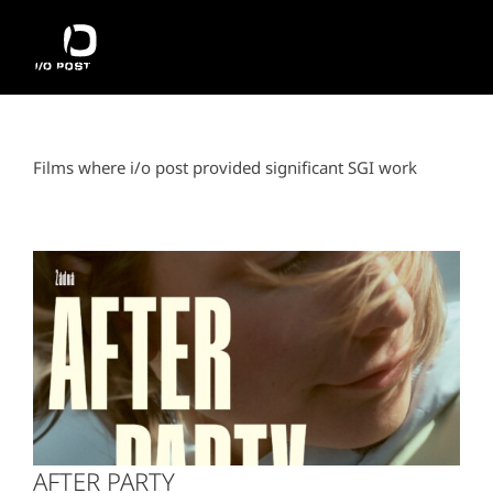
Přeskočit
na
obsah
Films where i/o post provided significant SGI work
AFTER PARTY