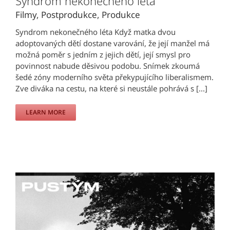
Syndrom nekonečného léta
Filmy
,
Postprodukce
,
Produkce
Syndrom nekonečného léta Když matka dvou
adoptovaných dětí dostane varování, že její manžel má
možná poměr s jedním z jejich dětí, její smysl pro
povinnost nabude děsivou podobu. Snímek zkoumá
šedé zóny moderního světa překypujícího liberalismem.
Zve diváka na cestu, na které si neustále pohrává s [...]
LEARN MORE