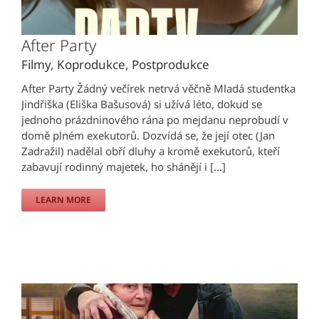
After Party
Filmy
,
Koprodukce
,
Postprodukce
After Party Žádný večírek netrvá věčně Mladá studentka
Jindřiška (Eliška Bašusová) si užívá léto, dokud se
jednoho prázdninového rána po mejdanu neprobudí v
domě plném exekutorů. Dozvídá se, že její otec (Jan
Zadražil) nadělal obří dluhy a kromě exekutorů, kteří
zabavují rodinný majetek, ho shánějí i [...]
LEARN MORE