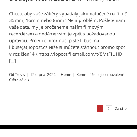
připrav
film
Ivan
Chcete aby vaše záběry vypadaly jako natočené na film?
Vojnára
35mm, 16mm nebo 8mm? Není problém. Pošlete nám
vaše data, my je proženeme naším filmovým
recordérem a dodáme vám je zpět s požadovanou
úpravou. Pro více informací pište Libuši na
libuse(at)iopost.cz Níže si můžete stáhnout promo spot
v rozlišení 4K https://iopost.filemail.com/t/8MtFIUHD
[...]
u
Od
Trevis
|
12 srpna, 2024
|
Home
|
Komentáře nejsou povolené
textu
Čtěte dále
s
názve
Dodejt
vašim
záběrů
Další
1
2
filmový
look!