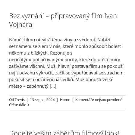
Zdeněk
Jiráský
s
Bez vyznání – připravovaný film Ivan
UŽ
Vojnára
TĚ
NEMÁM
RÁD
v
Námět filmu otevírá téma viny a svědomí. Nabízí
českých
seznámení se zlem v nás, které mohlo způsobit bolest
a
někomu z blízkých. Rezonuje s
slovenských
kinech!
neurčitými potlačovanými pocity, které do určité míry
zažíváme všichni. Muž, hlavní postava filmu se pokouší
najít odvahu vykročit, začít se vypořádávat se strachem,
pokusit se o odčinění následků. Muž opouští velké
město – zaběhnutý [...]
u
Od
Trevis
|
13 srpna, 2024
|
Home
|
Komentáře nejsou povolené
textu
Čtěte dále
s
názve
Bez
vyznání
–
Dodejte vašim záběrům filmový look!