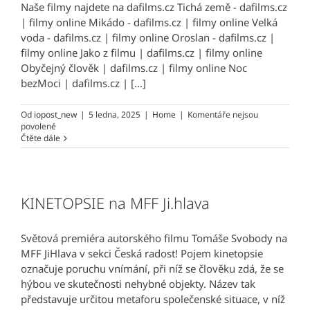
Naše filmy najdete na dafilms.cz Tichá země - dafilms.cz
| filmy online Mikádo - dafilms.cz | filmy online Velká
voda - dafilms.cz | filmy online Oroslan - dafilms.cz |
filmy online Jako z filmu | dafilms.cz | filmy online
Obyčejný člověk | dafilms.cz | filmy online Noc
bezMoci | dafilms.cz | [...]
Od
iopost_new
|
5 ledna, 2025
|
Home
|
Komentáře nejsou
u
povolené
textu
Čtěte dále
s
názvem
dafilms
KINETOPSIE na MFF Ji.hlava
Světová premiéra autorského filmu Tomáše Svobody na
MFF JiHlava v sekci Česká radost! Pojem kinetopsie
označuje poruchu vnímání, při níž se člověku zdá, že se
hýbou ve skutečnosti nehybné objekty. Název tak
představuje určitou metaforu společenské situace, v níž