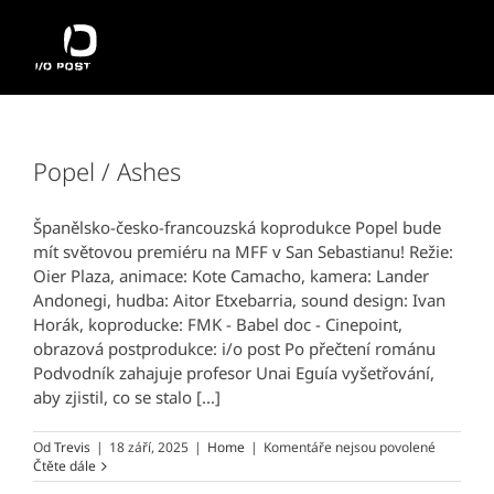
Přeskočit
na
obsah
Popel / Ashes
Španělsko-česko-francouzská koprodukce Popel bude
mít světovou premiéru na MFF v San Sebastianu! Režie:
Oier Plaza, animace: Kote Camacho, kamera: Lander
Andonegi, hudba: Aitor Etxebarria, sound design: Ivan
Horák, koproducke: FMK - Babel doc - Cinepoint,
obrazová postprodukce: i/o post Po přečtení románu
Podvodník zahajuje profesor Unai Eguía vyšetřování,
aby zjistil, co se stalo [...]
u
Od
Trevis
|
18 září, 2025
|
Home
|
Komentáře nejsou povolené
textu
Čtěte dále
s