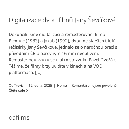
názvem
Popel
/
Ashes
Digitalizace dvou filmů Jany Ševčíkové
Dokončili jsme digitalizaci a remasterování filmů
Piemule (1983) a Jakub (1992), dvou nejstarších titulů
režisérky Jany Ševčíkové. Jednalo se o náročnou práci s
původním ČB a barevným 16 mm negativem.
Remasteringu zvuku se ujal mistr zvuku Pavel Dvořák.
Těšíme, že filmy brzy uvidíte v kinech a na VOD
platformách. [...]
u
Od
Trevis
|
12 ledna, 2025
|
Home
|
Komentáře nejsou povolené
textu
Čtěte dále
s
názvem
Digitali
dvou
filmů
dafilms
Jany
Ševčíko