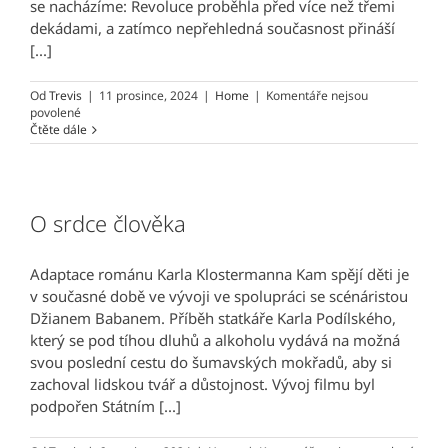
se nacházíme: Revoluce proběhla před více než třemi
dekádami, a zatímco nepřehledná současnost přináší
[...]
Od
Trevis
|
11 prosince, 2024
|
Home
|
Komentáře nejsou
u
povolené
textu
Čtěte dále
s
názvem
KINETOPSIE
na
MFF
O srdce člověka
Ji.hlava
Adaptace románu Karla Klostermanna Kam spějí děti je
v současné době ve vývoji ve spolupráci se scénáristou
Džianem Babanem. Příběh statkáře Karla Podílského,
který se pod tíhou dluhů a alkoholu vydává na možná
svou poslední cestu do šumavských mokřadů, aby si
zachoval lidskou tvář a důstojnost. Vývoj filmu byl
podpořen Státním [...]