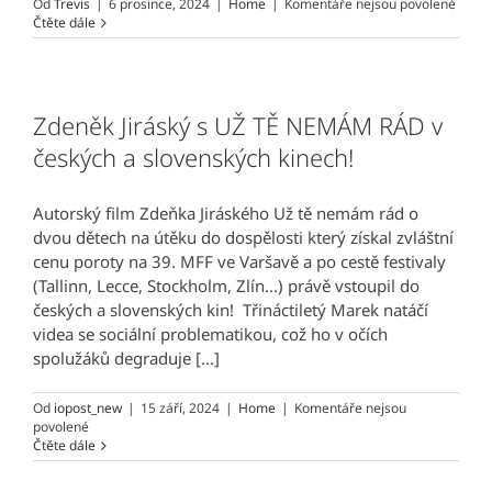
u
Od
Trevis
|
6 prosince, 2024
|
Home
|
Komentáře nejsou povolené
textu
Čtěte dále
s
názv
O
srdce
člově
Zdeněk Jiráský s UŽ TĚ NEMÁM RÁD v
českých a slovenských kinech!
Autorský film Zdeňka Jiráského Už tě nemám rád o
dvou dětech na útěku do dospělosti který získal zvláštní
cenu poroty na 39. MFF ve Varšavě a po cestě festivaly
(Tallinn, Lecce, Stockholm, Zlín...) právě vstoupil do
českých a slovenských kin! Třináctiletý Marek natáčí
videa se sociální problematikou, což ho v očích
spolužáků degraduje [...]
Od
iopost_new
|
15 září, 2024
|
Home
|
Komentáře nejsou
u
povolené
textu
Čtěte dále
s
názvem