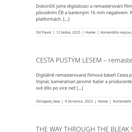
Dokončili jsme digitalizaci a remasterování fil
původním ČB a barevným 16 mm negativem. Rema
platformách. [...]
Od
Trevis
|
12 ledna, 2025
|
Home
|
Komentáře nejsou 
CESTA PUSTÝM LESEM – remaste
Digitálně remasterovaná filmová báseň Cesta p
Vojnár, kameraman Jaromír Kačer a producentka 
své dílo po více než [...]
Od
iopost_new
|
9 července, 2023
|
Home
|
Komentáře 
THE WAY THROUGH THE BLEAK W