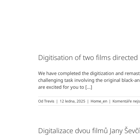
Přeskočit
na
obsah
Digitisation of two films directed
We have completed the digitization and remaster
challenging task involving the original black
are excited for you to [...]
Od
Trevis
|
12 ledna, 2025
|
Home_en
|
Komentáře nejs
Digitalizace dvou filmů Jany Ševč