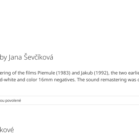
 by Jana Ševčíková
ing of the films Piemule (1983) and Jakub (1992), the two earlie
-and-white and color 16mm negatives. The sound remastering was 
u
ou povolené
textu
s
názvem
Digitisation
of
íkové
two
films