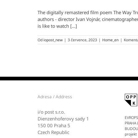
The digitally remastered film poem The Way Tr
authors - director Ivan Vojnár, cinematographer
is like to watch [...]
Od
iopost_new
|
3 července, 2023
|
Home_en
|
Komentá
Adresa / Address
i/o post s.r.o.
EVROPS
Dienzenhoferovy sady 1
PRAHA 
150 00 Praha 5
BUDOUCN
Czech Republic
projekt