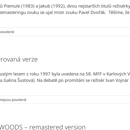
directed
mů Piemule (1983) a Jakub (1992), dvou nejstarších titulů režisérk
by
steringu zvuku se ujal mistr zvuku Pavel Dvořák. Těšíme, že f
Jana
Ševčíková
u
povolené
textu
s
názvem
Digitalizace
dvou
rovaná verze
filmů
Jany
Ševčíkové
ustým lesem z roku 1997 byla uvedena na 58. MFF v Karlových Var
Galina Šustová). Na debatě po promítání se režisér Ivan Vojnár m
u
nejsou povolené
textu
s
názvem
CESTA
PUSTÝM
OODS – remastered version
LESEM