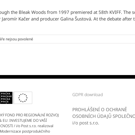
–
remasterovaná
ough the Bleak Woods from 1997 premiered at 58th KVIFF. The sc
verze
 Jaromír Kačer and producer Galina Šustová. At the debate after t
u
ře nejsou povolené
textu
s
názvem
THE
WAY
THROUGH
THE
BLEAK
WOODS
–
GDPR download
remastered
version
PROHLÁŠENÍ O OCHRANĚ
KÝ FOND PRO REGIONÁLNÍ ROZVOJ
OSOBNÍCH ÚDAJŮ SPOLEČNO
& EU: INVESTUJEME DO VAŠÍ
i/o post s.r.o.
OSTI / i/o Post s.r.o. realizoval
 Modernizace postprodukčního